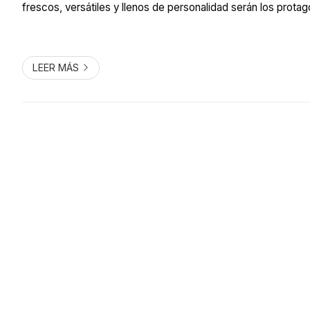
frescos, versátiles y llenos de personalidad serán los protag
próxima temporada. En Tower Estilismo, salón de peluquería y
LEER MÁS